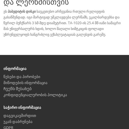
და ლერწმისთვის
ეს
პაბედიტის დისკი
საუკეთესო არჩევანია რთული რელიეფის
გასაწმენდად. იგი მარტივად უმკლავდება ლერწამს, ეკალბარდებსა და
წვრილ ბუჩქნარს 3 სმ-მდე დიამეტრით. TA-1020-ის 25.4 მმ-იანი სამაგრი
მას უნივერსალურს ხდის, ხოლო მაღალი სიმტკიცის ფოლადი
უზრუნველყოფს ხანგრძლივ ექსპლუატაციას გალესვის გარეშე.
ინფორმაცია
წესები და პირობები
მიწოდების ინფორმაცია
Ჩვენს შესახებ
კონფიდენციალურობის პოლიტიკა
საჭირო ინფორმაცია
დაგვიკავშირდით
უკან დაბრუნება
GDPR