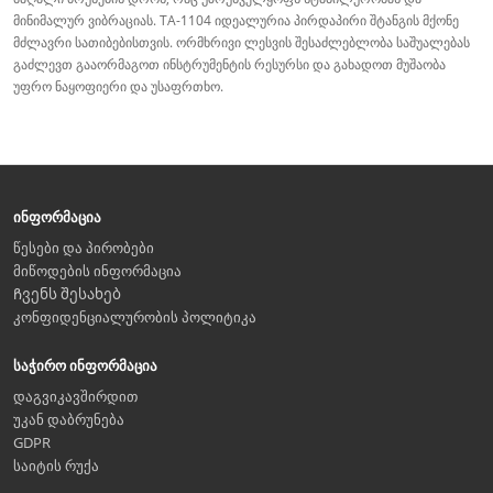
მინიმალურ ვიბრაციას. TA-1104 იდეალურია პირდაპირი შტანგის მქონე
მძლავრი სათიბებისთვის. ორმხრივი ლესვის შესაძლებლობა საშუალებას
გაძლევთ გააორმაგოთ ინსტრუმენტის რესურსი და გახადოთ მუშაობა
უფრო ნაყოფიერი და უსაფრთხო.
ინფორმაცია
წესები და პირობები
მიწოდების ინფორმაცია
Ჩვენს შესახებ
კონფიდენციალურობის პოლიტიკა
საჭირო ინფორმაცია
დაგვიკავშირდით
უკან დაბრუნება
GDPR
საიტის რუქა