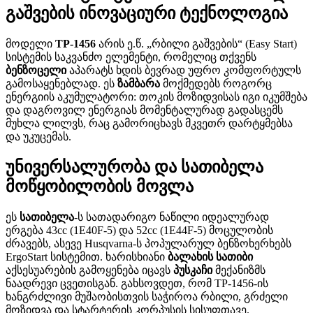
გაშვების ინოვაციური ტექნოლოგია
მოდელი
TP-1456
არის ე.წ. „რბილი გაშვების“ (Easy Start)
სისტემის საკვანძო ელემენტი, რომელიც თქვენს
ბენზოცელი
აპარატს ხდის ბევრად უფრო კომფორტულს
გამოსაყენებლად. ეს
ზამბარა
მოქმედებს როგორც
ენერგიის აკუმულატორი: თოკის მოზიდვისას იგი იკუმშება
და დაგროვილ ენერგიას მომენტალურად გადასცემს
მუხლა ლილვს, რაც გამორიცხავს მკვეთრ დარტყმებსა
და უკუცემას.
უნივერსალურობა და სათიბელა
მოწყობილობის მოვლა
ეს
სათიბელა
-ს სათადარიგო ნაწილი იდეალურად
ერგება 43cc (1E40F-5) და 52cc (1E44F-5) მოცულობის
ძრავებს, ასევე Husqvarna-ს პოპულარულ ბენზოხერხებს
ErgoStart სისტემით. ხარისხიანი
ბალახის სათიბი
აქსესუარების გამოყენება იცავს
პუსკაჩი
მექანიზმს
ნაადრევი ცვეთისგან. გახსოვდეთ, რომ TP-1456-ის
ხანგრძლივი მუშაობისთვის საჭიროა რბილი, გრძელი
მოზიდვა და სტარტერის კორპუსის სისუფთავე.