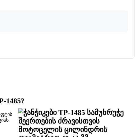
P-1485?
უფტის
ციას