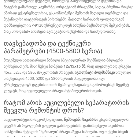
უმნიშვნელოვანეს დეტალს, რომელიც პასუხისმგებელია დგუშისა და
შატუნის გამართულ კავშირზე. ორტაქტიან ძრავებში, სადაც ბრუნთა რიცხვი
ხშირად ექსტრემალურია, ეს კომპონენტი მუშაობს მაღალი თერმული და
მექანიკური დატვირთვის პირობებში. მაღალი ხარისხის ფოლადისგან
დამზადებული SP-9120 უზრუნველყოფს ხახუნის მაქსიმალურ შემცირებას,
რაც პირდაპირ აისახება აგრეგატის რესურსსა და საიმედოობაზე.
თავსებადობა და ტექნიკური
პარამეტრები (4500-5800 სერია)
მოცემული სათადარიგო ნაწილი სპეციალურად შექმნილია მძლავრი
ხერხებისთვის. მისი ზუსტი ზომებია
12x15x15 მმ
, რაც იდეალურად ერგება
45cc, 52cc და 58cc მოცულობის ძრავებს.
იგოლჩატი პოდშიპნიკი
სრულად
თავსებადია 4500, 5200 და 5800 სერიის მოდელებთან. იგი
უზრუნველყოფს დგუშის თითის მყარ ფიქსაციას და გამორიცხავს ზედმეტ
ლუფტს, რაც აუცილებელია ძრავის სტაბილურობისთვის.
რატომ არის აუცილებელი სეპარატორის
შეცვლა რემონტის დროს?
სპეციალისტების რეკომენდაციით,
ნემსოვანი საკისარი
უნდა შეიცვალოს
დგუშის ან რგოლების ყოველი განახლებისას. დაზიანებული საკისრის
სიმპტომია მეტალის "წკრიალი" ძრავის ზედა ნაწილში. თუ თქვენი
ბაღის