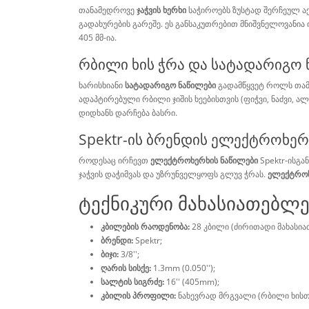
თანამედროვე
ჯაჭვის ხერხი
საჭიროებს ზუსტად შერჩეულ აქ
გადახურების გარეშე. ეს განსაკუთრებით მნიშვნელოვანია 
405 მმ-ია.
რბილი ხის ჭრა და სატადარიგო 
ხარისხიანი
სატადარიგო ნაწილები
გადამწყვეტ როლს თამა
ადაპტირებული რბილი ჯიშის ხეებისთვის (ფიჭვი, ნაძვი, ა
დიდხანს დარჩება ბასრი.
Spektr-ის ბრენდის ელექტროხერ
როდესაც ირჩევთ
ელექტროხერხის ნაწილები
Spektr-ისგა
ჯაჭვის დაჭიმვას და უზრუნველყოფს გლუვ ჭრას.
ელექტროხ
ტექნიკური მახასიათებლ
კბილების რაოდენობა:
28 კბილი (ძირითადი მახასია
ბრენდი:
Spektr;
ბიჯი:
3/8'';
ღარის სისქე:
1.3mm (0.050'');
სალტის სიგრძე:
16'' (405mm);
კბილის პროფილი:
ნახევრად მრგვალი (რბილი ხისთ