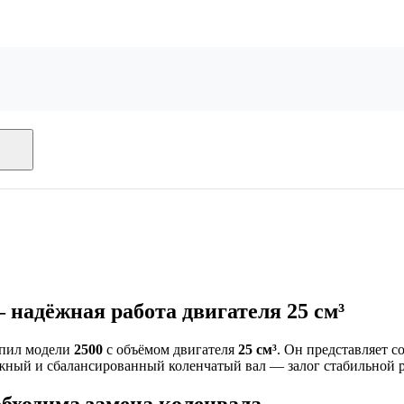
 надёжная работа двигателя 25 см³
опил модели
2500
с объёмом двигателя
25 см³
. Он представляет 
жный и сбалансированный коленчатый вал — залог стабильной 
обходима замена коленвала