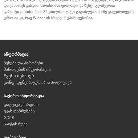
და გამძლეს გახდის. ხარისხიანი ფოლადი და ზუსტი გეომეტრია
გარანტიაა იმისა, რომ 25 კბილიანი ჯაჭვი გაგიძლებთ მძიმე დატვირთვების
დროსაც კი, რაც Winzor-ის ბრენდის უპირატესობაა.
ინფორმაცია
წესები და პირობები
მიწოდების ინფორმაცია
Ჩვენს შესახებ
კონფიდენციალურობის პოლიტიკა
საჭირო ინფორმაცია
დაგვიკავშირდით
უკან დაბრუნება
GDPR
საიტის რუქა
დამატებით