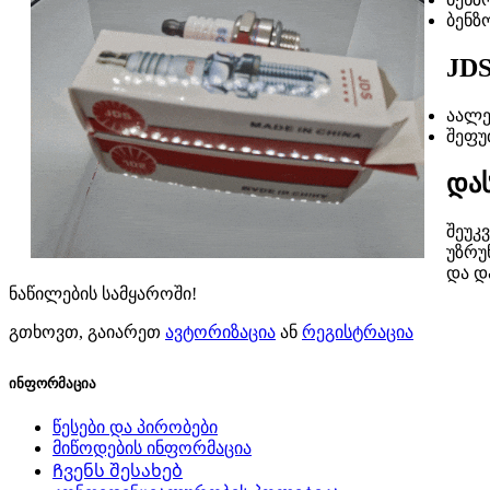
ბენზ
JD
აალე
შეფუ
და
შეუკ
უზრუ
და დ
ნაწილების სამყაროში!
გთხოვთ, გაიარეთ
ავტორიზაცია
ან
რეგისტრაცია
ინფორმაცია
წესები და პირობები
მიწოდების ინფორმაცია
Ჩვენს შესახებ