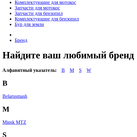
Комплектующие для мотокос
Запчасти для мотокос
Запчасти для бензопил
Комплектующие для бензопил
Бур для земли
Бренд
Найдите ваш любимый бренд
Алфавитный указатель:
B
M
S
W
B
Belarusmash
M
Minsk MTZ
S