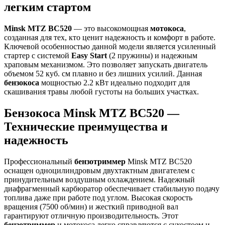
легким стартом
Minsk MTZ BC520
— это высокомощная
мотокоса
,
созданная для тех, кто ценит надежность и комфорт в работе.
Ключевой особенностью данной модели является усиленный
стартер с системой
Easy Start
(2 пружины) и надежным
храповым механизмом. Это позволяет запускать двигатель
объемом 52 куб. см плавно и без лишних усилий. Данная
бензокоса
мощностью 2.2 кВт идеально подходит для
скашивания травы любой густоты на больших участках.
Бензокоса Minsk MTZ BC520 —
Технические преимущества и
надежность
Профессиональный
бензотриммер
Minsk MTZ BC520
оснащен одноцилиндровым двухтактным двигателем с
принудительным воздушным охлаждением. Надежный
диафрагменный карбюратор обеспечивает стабильную подачу
топлива даже при работе под углом. Высокая скорость
вращения (7500 об/мин) и жесткий приводной вал
гарантируют отличную производительность. Этот
бензотриммер
и мотокоса легко справляются с сухостоем и