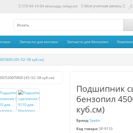
Моя учетная запись
С
579-04-14-04 whatsapp, telegram
отокос
Запчасти для мотокос
Запчасти для бензопил
Комплек
/5800 (45–52–58 куб.см)
Подшипник сц
бензопил 450
куб.см)
Бренд:
Spektr
Код товара:
SP-9110