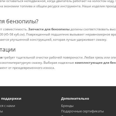
пи оставаться неподвижной, когда двигатель работает на холостом ходу
на экономии топлива и общем ресурсе инструмента. Наши изделия проход
ля бензопилы?
т совместимость.
Запчасти для бензопилы
должны соответствовать выс
800 (45-58 куб.см). Поврежденный подшипник вызывает неравномерное вра
ается улучшенной конструкцией, которая лучше удерживает смазку.
атации
ия
требует тщательной очистки рабочей поверхности. Любая грязь или опи
ысокотемпературную смазку. Выбирая надежные
комплектующие для бе
мент от преждевременного износа.
а поддержки
Дополнительно
ся с нами
Бренды
ты
Подарочные сертификаты