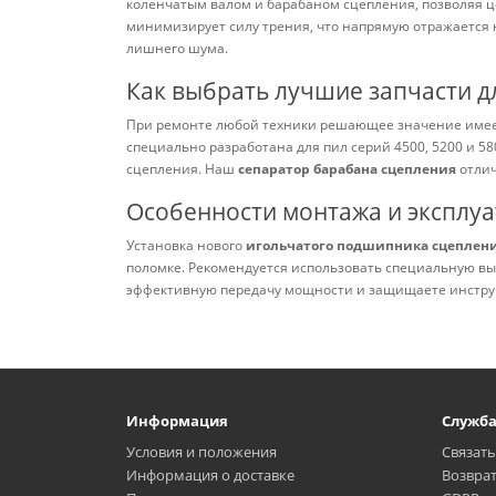
коленчатым валом и барабаном сцепления, позволяя це
минимизирует силу трения, что напрямую отражается 
лишнего шума.
Как выбрать лучшие запчасти д
При ремонте любой техники решающее значение имее
специально разработана для пил серий 4500, 5200 и 5
сцепления. Наш
сепаратор барабана сцепления
отлич
Особенности монтажа и эксплу
Установка нового
игольчатого подшипника сцеплен
поломке. Рекомендуется использовать специальную в
эффективную передачу мощности и защищаете инстру
Информация
Служб
Условия и положения
Связать
Информация о доставке
Возвра