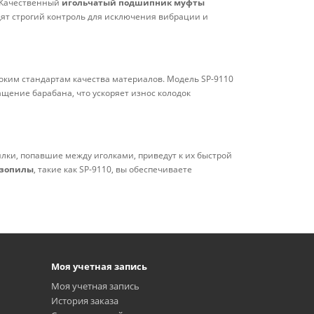
. Качественный
игольчатый подшипник муфты
ят строгий контроль для исключения вибрации и
оким стандартам качества материалов. Модель SP-9110
щение барабана, что ускоряет износ колодок
лки, попавшие между иголками, приведут к их быстрой
нзопилы
, такие как SP-9110, вы обеспечиваете
Моя учетная запись
Моя учетная запись
История заказа