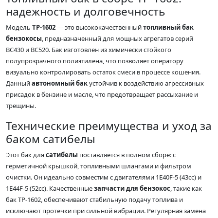
надежность и долговечность
Модель
TP-1602
— это высококачественный
топливный бак
бензокосы
, предназначенный для мощных агрегатов серий
BC430 и BC520. Бак изготовлен из химически стойкого
полупрозрачного полиэтилена, что позволяет оператору
визуально контролировать остаток смеси в процессе кошения.
Данный
автономный бак
устойчив к воздействию агрессивных
присадок в бензине и масле, что предотвращает рассыхание и
трещины.
Технические преимущества и уход за
баком сатибелы
Этот бак для
сатибелы
поставляется в полном сборе: с
герметичной крышкой, топливными шлангами и фильтром
очистки. Он идеально совместим с двигателями 1E40F-5 (43сс) и
1E44F-5 (52сс). Качественные
запчасти для бензокос
, такие как
бак TP-1602, обеспечивают стабильную подачу топлива и
исключают протечки при сильной вибрации. Регулярная замена