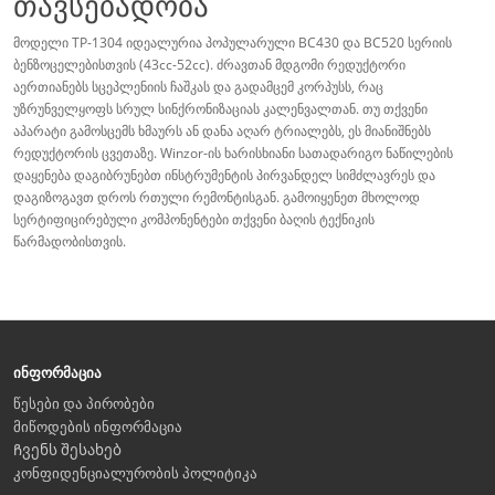
თავსებადობა
მოდელი TP-1304 იდეალურია პოპულარული BC430 და BC520 სერიის
ბენზოცელებისთვის (43cc-52cc). ძრავთან მდგომი რედუქტორი
აერთიანებს სცეპლენიის ჩაშკას და გადამცემ კორპუსს, რაც
უზრუნველყოფს სრულ სინქრონიზაციას კალენვალთან. თუ თქვენი
აპარატი გამოსცემს ხმაურს ან დანა აღარ ტრიალებს, ეს მიანიშნებს
რედუქტორის ცვეთაზე. Winzor-ის ხარისხიანი სათადარიგო ნაწილების
დაყენება დაგიბრუნებთ ინსტრუმენტის პირვანდელ სიმძლავრეს და
დაგიზოგავთ დროს რთული რემონტისგან. გამოიყენეთ მხოლოდ
სერტიფიცირებული კომპონენტები თქვენი ბაღის ტექნიკის
წარმადობისთვის.
ინფორმაცია
წესები და პირობები
მიწოდების ინფორმაცია
Ჩვენს შესახებ
კონფიდენციალურობის პოლიტიკა