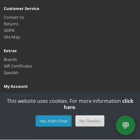
Customer Service
Contact Us
Returns
GDPR
Site Map
Extras
Brands
Gift Certificates
Specials
My Account
My Account
This website uses cookies. For more information
click
Order History
here
.
Wish List
Newsletter
Yes, that's fine!
No Thanks!
💬
Spektr © 2024