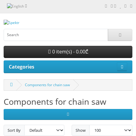
0 item(s) - 0.00₾
Categories
Components for chain saw
Components for chain saw
Sort By
Show