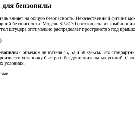
 для бензопилы
еталь влияет на общую безопасность. Некачественный фитинг мож
арной безопасности. Модель SP-8139 изготовлена из комбинации 
угол штуцера оптимально распределяет пространство под крышк
0
нзопилы
с объемом двигателя 45, 52 и 58 куб.см. Это стандарт
произвести установку быстро и без дополнительных усилий. Св
х условиях.
тзыв