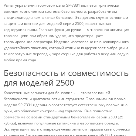
Рычаг управления тормозом цепи SP-7331 является критически
важным компонентом системы безопасности, разработанным
специально для компактных бензопил. Эта деталь служит основным
защитным щитком для моделей серии 2500, известных как
«однорукие» пилы. Главная функция ручки — мгновенная активация
тормоза цепи при обратном ударе, что предотвращает
травмирование оператора. Изделие изготовлено из высокопрочного
ударостойкого пластика, который отлично выдерживает вибрации и
температурные перепады, характерные для работы в лесу или саду в
любое время года.
Безопасность и совместимость
для моделей 2500
Качественные запчасти для бензопилы — это залог вашей
безопасности и долговечности инструмента. Эргономичная форма
модели SP-7331 идеально соответствует естественному положению
руки, что облегчает контроль над тормозом. Она полностью
совместима со всеми стандартными бензопилами серии 2500 (25
куб.см), включая популярные китайские и европейские бренды.
Эксплуатация пилы с поврежденным рычагом тормоза категорически
запрещена. Своевременная замена на новую ручку SP-7331 вернет