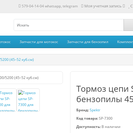
Моя учетная запись
С
579-04-14-04 whatsapp, telegram
отокос
Запчасти для мотокос
Запчасти для бензопил
Комплек
5200 (45–52 куб.см)
Тормоз цепи 
бензопилы 450
Бренд:
Spektr
Код товара:
SP-7300
Доступность:
В наличии