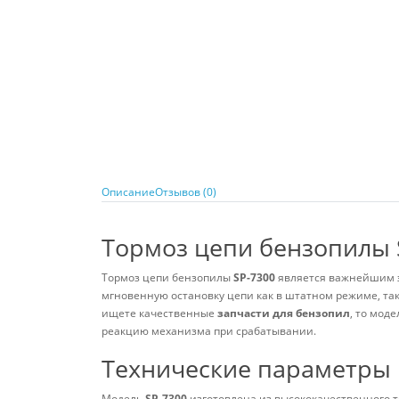
Описание
Отзывов (0)
Тормоз цепи бензопилы 
Тормоз цепи бензопилы
SP-7300
является важнейшим эл
мгновенную остановку цепи как в штатном режиме, так 
ищете качественные
запчасти для бензопил
, то мод
реакцию механизма при срабатывании.
Технические параметры 
Модель
SP-7300
изготовлена из высококачественного т