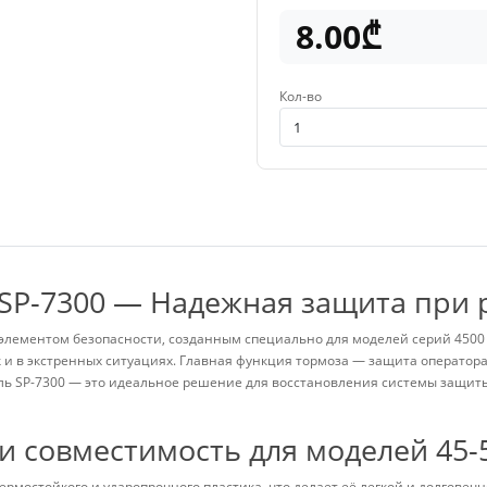
8.00₾
Кол-во
SP-7300 — Надежная защита при 
ементом безопасности, созданным специально для моделей серий 4500 и 
и в экстренных ситуациях. Главная функция тормоза — защита оператора о
ель SP-7300 — это идеальное решение для восстановления системы защи
и совместимость для моделей 45-
ермостойкого и ударопрочного пластика, что делает её легкой и долгове