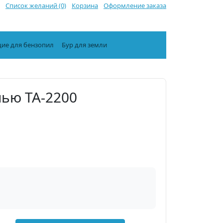
Список желаний (0)
Корзина
Оформление заказа
ие для бензопил
Бур для земли
пью TA-2200