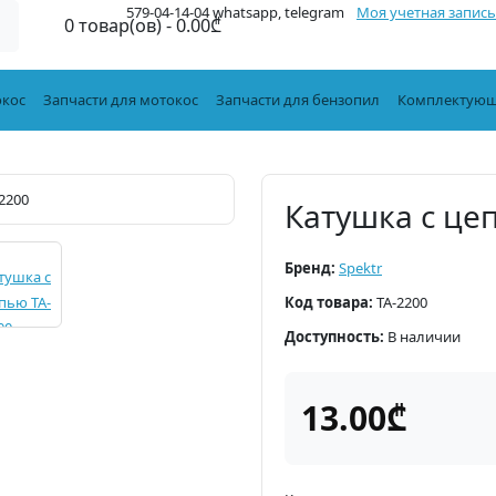
579-04-14-04 whatsapp, telegram
Моя учетная запись
0 товар(ов) - 0.00₾
окос
Запчасти для мотокос
Запчасти для бензопил
Комплектующ
Катушка с це
Бренд:
Spektr
Код товара:
TA-2200
Доступность:
В наличии
13.00₾