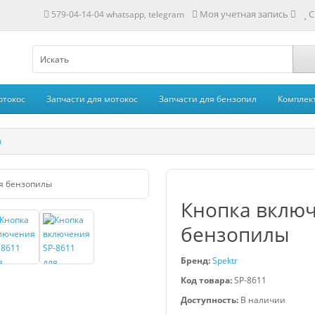
Моя учетная запись
С
579-04-14-04 whatsapp, telegram
отокос
Запчасти для мотокос
Запчасти для бензопил
Комплек
ы
Кнопка включ
бензопилы
Бренд:
Spektr
Код товара:
SP-8611
Доступность:
В наличии