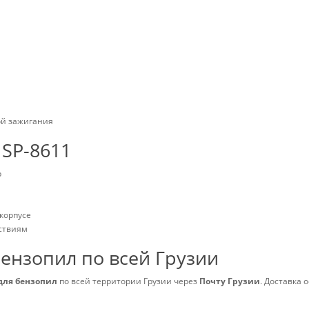
ой зажигания
SP-8611
р
корпусе
ствиям
бензопил по всей Грузии
для бензопил
по всей территории Грузии через
Почту Грузии
. Доставка 