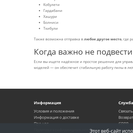
Кобулети
Гардабани
Хашури
Болниси
Ткибули
Также возможна отправка в
любое другое место
, где 
Когда важно не подвест
Если вы ищете надёжное и простое решение для упр
моделей — он обеспечит стабильную работу пилы в лю
Информация
Служб
Условия и положения
Связать
Информация о доставке
Возвра
Про нас
GDPR
Политика конфиденциальности
Карта с
Этот веб-сайт ис