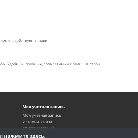
лиентов действуют скидки.
ом. Удобный, прочный, совместимый с большинством
Моя учетная запись
Моя учетная запись
История заказа
Список желаний
Рассылка
ии
нажмите здесь
.