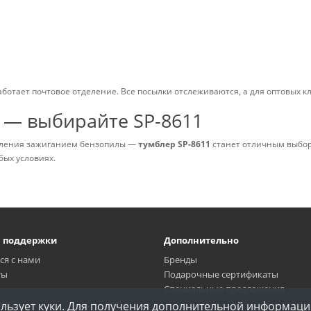
работает почтовое отделение. Все посылки отслеживаются, а для оптовых к
и — выбирайте SP-8611
авления зажиганием бензопилы —
тумблер SP-8611
станет отличным выбор
бых условиях.
а поддержки
Дополнительно
ся с нами
Бренды
ты
Подарочные сертификаты
Специальные предложения
айта
пользует куки. Для получения дополнительной информац