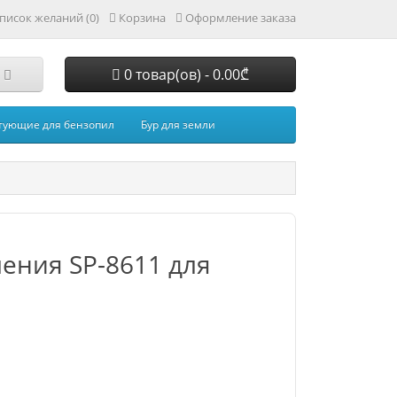
писок желаний (0)
Корзина
Оформление заказа
0 товар(ов) - 0.00₾
тующие для бензопил
Бур для земли
ения SP-8611 для