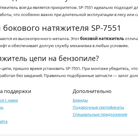
яжитель всегда является приоритетом. SP-7551 идеально подходит для
боты, что особенно важно при длительной эксплуатации в лесу или с
 бокового натяжителя SP-7551
аются из высокопрочного металла. Этот
боковой натяжитель
отлича
 люфт и обеспечивает долгую службу механизма в любых условиях.
яжитель цепи на бензопиле?
 цепи, пришло время установить SP-7551. При монтаже убедитесь, чт
работал без заеданий. Правильно подобранные запчасти — залог дол
а поддержки
Дополнительно
ся с нами
Бренды
ты
Подарочные сертификаты
Специальные предложения
айта