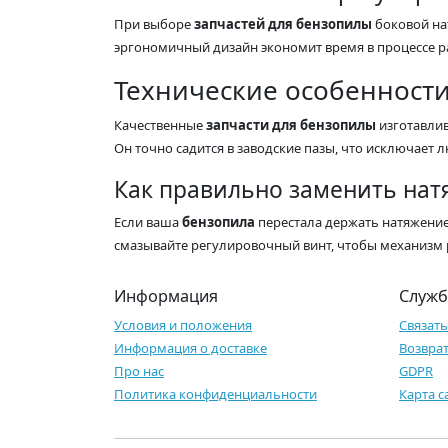
При выборе
запчастей для бензопилы
боковой нат
эргономичный дизайн экономит время в процессе ра
Технические особенности
Качественные
запчасти для бензопилы
изготавлив
Он точно садится в заводские пазы, что исключает
Как правильно заменить нат
Если ваша
бензопила
перестала держать натяжение
смазывайте регулировочный винт, чтобы механизм 
Информация
Служб
Условия и положения
Связать
Информация о доставке
Возвра
Про нас
GDPR
Политика конфиденциальности
Карта с