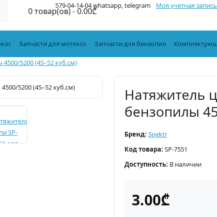
579-04-14-04 whatsapp, telegram
Моя учетная запись
0 товар(ов) - 0.00₾
окос
Запчасти для мотокос
Запчасти для бензопил
Комплектующ
4500/5200 (45–52 куб.см)
Натяжитель ц
бензопилы 450
Бренд:
Spektr
Код товара:
SP-7551
Доступность:
В наличии
3.00₾