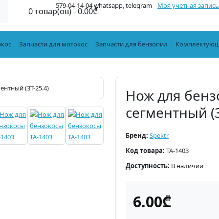
579-04-14-04 whatsapp, telegram
Моя учетная запись
0 товар(ов) - 0.00₾
окос
Запчасти для мотокос
Запчасти для бензопил
Комплектующ
Нож для бенз
сегментный (3
Бренд:
Spektr
Код товара:
TA-1403
Доступность:
В наличии
6.00₾