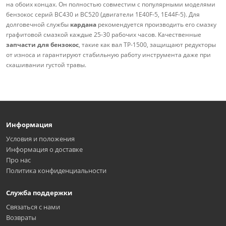
на обоих концах. Он полностью совместим с популярными моделями
бензокос серий BC430 и BC520 (двигатели 1E40F-5, 1E44F-5). Для
долговечной службы
кардана
рекомендуется производить его смазку
графитовой смазкой каждые 25-30 рабочих часов. Качественные
запчасти для бензокос
, такие как вал TP-1500, защищают редукторы
от износа и гарантируют стабильную работу инструмента даже при
скашивании густой травы.
Информация
Условия и положения
Информация о доставке
Про нас
Политика конфиденциальности
Служба поддержки
Связаться с нами
Возвраты