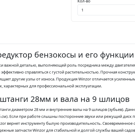
Кол-во
редуктор бензокосы и его функции
ески важной деталью, выполняющей роль посредника между двигателе
эффективно справляться с густой растительностью. Прочная констру
ищает другие узлы от износа. Продукция Winzor отличается усилен
х, характерных для профессиональной эксплуатации.
 штанги 28мм и вала на 9 шлицов
штанги диаметром 28 мм и внутренние валы на 9 шлицов (зубьев). Да
уб.см). Если при работе слышны посторонние звуки или режущий диск 
inzor вернет инструменту былую производительность. Своевременное
дежные запчасти Winzor для стабильной и долгой службы вашей садов