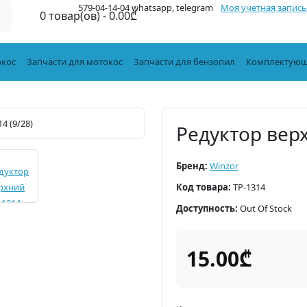
579-04-14-04 whatsapp, telegram
Моя учетная запись
0 товар(ов) - 0.00₾
окос
Запчасти для мотокос
Запчасти для бензопил
Комплектующ
Редуктор верх
Бренд:
Winzor
Код товара:
TP-1314
Доступность:
Out Of Stock
15.00₾